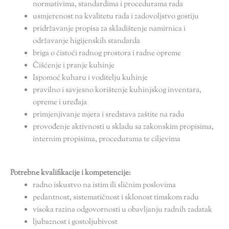
normativima, standardima i procedurama rada
usmjerenost na kvalitetu rada i zadovoljstvo gostiju
pridržavanje propisa za skladištenje namirnica i
održavanje higijenskih standarda
briga o čistoći radnog prostora i radne opreme
Čišćenje i pranje kuhinje
Ispomoć kuharu i voditelju kuhinje
pravilno i savjesno korištenje kuhinjskog inventara,
opreme i uređaja
primjenjivanje mjera i sredstava zaštite na radu
provođenje aktivnosti u skladu sa zakonskim propisima,
internim propisima, procedurama te ciljevima
Potrebne kvalifikacije i kompetencije:
radno iskustvo na istim ili sličnim poslovima
pedantnost, sistematičnost i sklonost timskom radu
visoka razina odgovornosti u obavljanju radnih zadatak
ljubaznost i gostoljubivost