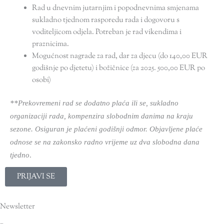
Rad u dnevnim jutarnjim i popodnevnima smjenama
sukladno tjednom rasporedu rada i dogovoru s
voditeljicom odjela. Potreban je rad vikendima i
praznicima.
Mogućnost nagrade za rad, dar za djecu (do 140,00 EUR
godišnje po djetetu) i božičnice (za 2025. 500,00 EUR po
osobi)
**Prekovremeni rad se dodatno plaća ili se, sukladno
organizaciji rada, kompenzira slobodnim danima na kraju
sezone. Osiguran je plaćeni godišnji odmor. Objavljene plaće
odnose se na zakonsko radno vrijeme uz dva slobodna dana
.
tjedno
PRIJAVI SE
Newsletter