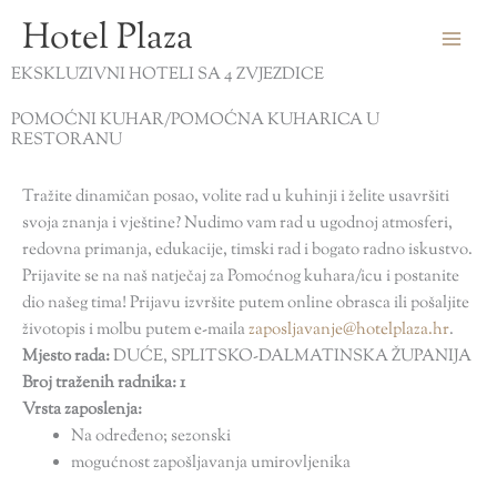
Skip
Hotel Plaza
to
content
EKSKLUZIVNI HOTELI SA 4 ZVJEZDICE
POMOĆNI KUHAR/POMOĆNA KUHARICA U
RESTORANU
Tražite dinamičan posao, volite rad u kuhinji i želite usavršiti
svoja znanja i vještine? Nudimo vam rad u ugodnoj atmosferi,
redovna primanja, edukacije, timski rad i bogato radno iskustvo.
Prijavite se na naš natječaj za Pomoćnog kuhara/icu i postanite
dio našeg tima! Prijavu izvršite putem online obrasca ili pošaljite
životopis i molbu putem e-maila
zaposljavanje@hotelplaza.hr
.
Mjesto rada:
DUĆE, SPLITSKO-DALMATINSKA ŽUPANIJA
Broj traženih radnika: 1
Vrsta zaposlenja:
Na određeno; sezonski
mogućnost zapošljavanja umirovljenika