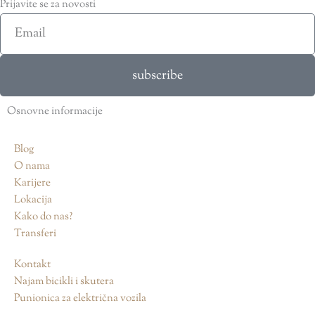
Prijavite se za novosti
Email
subscribe
Osnovne informacije
Blog
O nama
Karijere
Lokacija
Kako do nas?
Transferi
Kontakt
Najam bicikli i skutera
Punionica za električna vozila