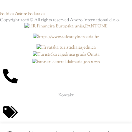
Politika Zaštite Podataka
Copyright 2026 © All rights reserved Andro International d.o.o.
Kontakt
Ponude