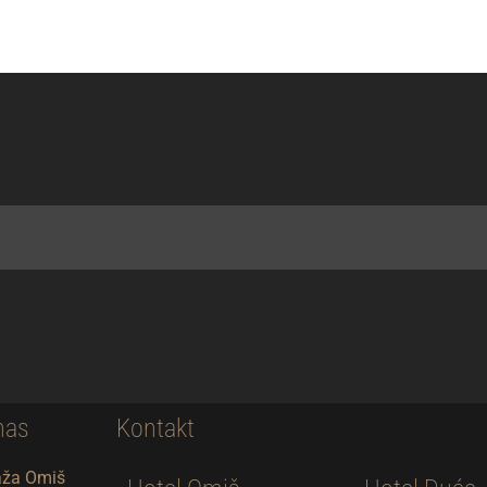
nas
Kontakt
aža Omiš