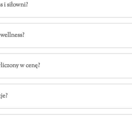
 i siłowni?
 wellness?
wliczony w cenę?
je?