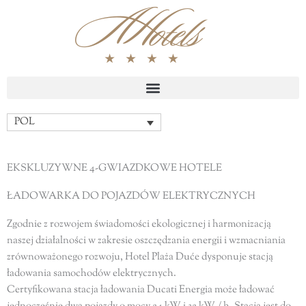
Przejdź
do
treści
POL
EKSKLUZYWNE 4-GWIAZDKOWE HOTELE
ŁADOWARKA DO POJAZDÓW ELEKTRYCZNYCH
Zgodnie z rozwojem świadomości ekologicznej i harmonizacją
naszej działalności w zakresie oszczędzania energii i wzmacniania
zrównoważonego rozwoju, Hotel Plaża Duće dysponuje stacją
ładowania samochodów elektrycznych.
Certyfikowana stacja ładowania Ducati Energia może ładować