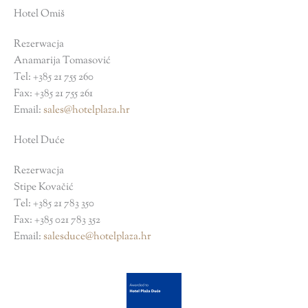
o
e
g
Hotel Omiš
o
r
r
k
a
Rezerwacja
Anamarija Tomasović
m
Tel: +385 21 755 260
Fax: +385 21 755 261
Email:
sales@hotelplaza.hr
Hotel Duće
Rezerwacja
Stipe Kovačić
Tel: +385 21 783 350
Fax: +385 021 783 352
Email:
salesduce@hotelplaza.hr