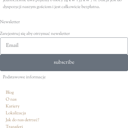
jednocześnie dwa pojazdy o mocy 24 kW i 32 kW / h. Stacja jest do
dyspozycji naszym gościom i jest całkowicie bezpłatna.
Newsletter
Zarejestruj się aby otrzymać newsletter
Email
subscribe
Podstawowe informacje
Blog
O nas
Kariery
Lokalizacja
Jak do nas detrzeć?
Transferi