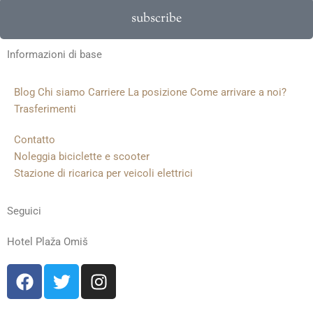
subscribe
Informazioni di base
Blog
Chi siamo
Carriere
La posizione
Come arrivare a noi?
Trasferimenti
Contatto
Noleggia biciclette e scooter
Stazione di ricarica per veicoli elettrici
Seguici
Hotel Plaža Omiš
F
T
I
a
w
n
c
i
s