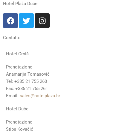
e
t
t
Hotel Plaža Duće
b
t
a
F
T
I
o
e
g
a
w
n
o
r
r
c
i
s
k
a
e
t
t
Contatto
m
b
t
a
o
e
g
Hotel Omiš
o
r
r
k
a
Prenotazione
m
Anamarija Tomasović
Tel: +385 21 755 260
Fax: +385 21 755 261
Email:
sales@hotelplaza.hr
Hotel Duće
Prenotazione
Stipe Kovačić