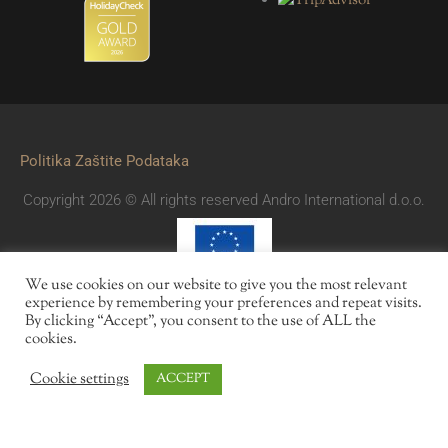
Politika Zaštite Podataka
Copyright 2026 © All rights reserved Andro International d.o.o.
We use cookies on our website to give you the most relevant
experience by remembering your preferences and repeat visits.
By clicking “Accept”, you consent to the use of ALL the
cookies.
Cookie settings
ACCEPT
Angebote
Reservierung
Kontakt