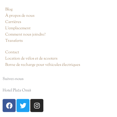
Blog
À propos de nous
Carrières
L’emplacement
Comment nous joindre?
Transferts
Contact
Location de vélos et de scooters
Borne de recharge pour véhicules électriques
Suivez-nous
Hotel Plaža Omiš
F
T
I
a
w
n
c
i
s