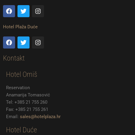
F
T
I
a
w
n
c
i
s
e
t
t
Hotel Plaža Duće
b
t
a
o
e
g
F
T
I
o
r
r
a
w
n
k
a
c
i
s
m
e
t
t
Kontakt
b
t
a
o
e
g
Hotel Omiš
o
r
r
k
a
m
Reservation
Anamarija Tomasović
Tel: +385 21 755 260
Fax: +385 21 755 261
Email:
sales@hotelplaza.hr
Hotel Duće