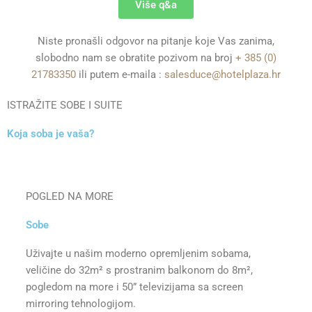
Više q&a
Niste pronašli odgovor na pitanje koje Vas zanima,
slobodno nam se obratite pozivom na broj
+ 385 (0)
21783350
ili putem e-maila :
salesduce@hotelplaza.hr
ISTRAŽITE SOBE I SUITE
Koja soba je vaša?
POGLED NA MORE
Sobe
Uživajte u našim moderno opremljenim sobama,
veličine do 32m² s prostranim balkonom do 8m²,
pogledom na more i 50” televizijama sa screen
mirroring tehnologijom.