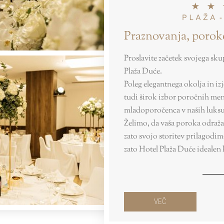
Praznovanja, poroke
Proslavite začetek svojega sku
Plaža Duće.
Poleg elegantnega okolja in i
tudi širok izbor poročnih meni
mladoporočenca v naših luksu
Želimo, da vaša poroka odraža 
zato svojo storitev prilagodim
zato Hotel Plaža Duće idealen 
VEČ