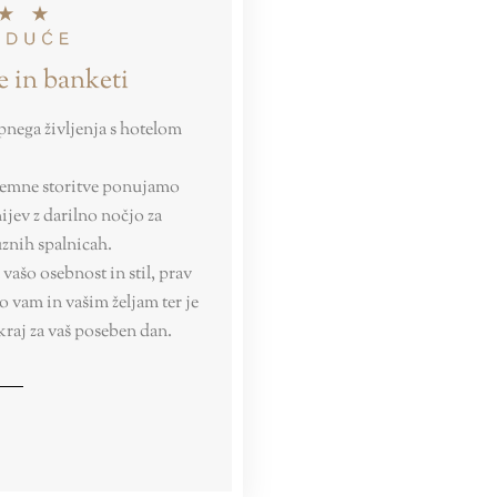
 in banketi
pnega življenja s hotelom
zjemne storitve ponujamo
jev z darilno nočjo za
znih spalnicah.
vašo osebnost in stil, prav
o vam in vašim željam ter je
kraj za vaš poseben dan.