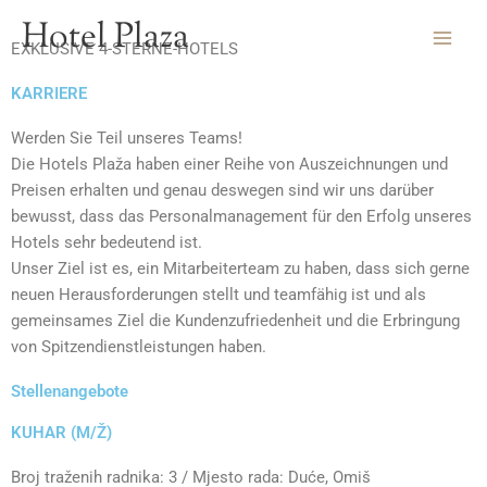
Zum
Hotel Plaza
Inhalt
EXKLUSIVE 4-STERNE-HOTELS
springen
KARRIERE
Werden Sie Teil unseres Teams!
Die Hotels Plaža haben einer Reihe von Auszeichnungen und
Preisen erhalten und genau deswegen sind wir uns darüber
bewusst, dass das Personalmanagement für den Erfolg unseres
Hotels sehr bedeutend ist.
Unser Ziel ist es, ein Mitarbeiterteam zu haben, dass sich gerne
neuen Herausforderungen stellt und teamfähig ist und als
gemeinsames Ziel die Kundenzufriedenheit und die Erbringung
von Spitzendienstleistungen haben.
Stellenangebote
KUHAR (M/Ž)
Broj traženih radnika: 3 / Mjesto rada: Duće, Omiš