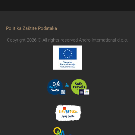
Politika Zaštite Podataka
Copyright 2026 © All rights reserved Andro International d.o.o.