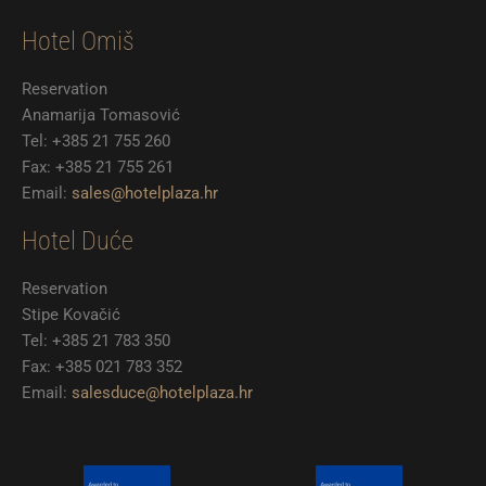
b
t
a
o
e
g
Hotel Omiš
o
r
r
k
a
m
Reservation
Anamarija Tomasović
Tel: +385 21 755 260
Fax: +385 21 755 261
Email:
sales@hotelplaza.hr
Hotel Duće
Reservation
Stipe Kovačić
Tel: +385 21 783 350
Fax: +385 021 783 352
Email:
salesduce@hotelplaza.hr