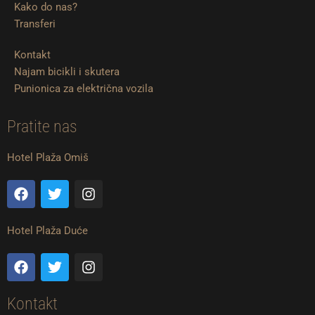
Kako do nas?
Transferi
Kontakt
Najam bicikli i skutera
Punionica za električna vozila
Pratite nas
Hotel Plaža Omiš
F
T
I
a
w
n
c
i
s
e
t
t
Hotel Plaža Duće
b
t
a
o
e
g
F
T
I
o
r
r
a
w
n
k
a
c
i
s
m
e
t
t
Kontakt