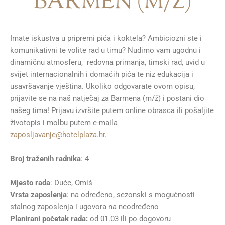
BARMEN (M/Ž)
Imate iskustva u pripremi pića i koktela? Ambiciozni ste i
komunikativni te volite rad u timu? Nudimo vam ugodnu i
dinamičnu atmosferu, redovna primanja, timski rad, uvid u
svijet internacionalnih i domaćih pića te niz edukacija i
usavršavanje vještina. Ukoliko odgovarate ovom opisu,
prijavite se na naš natječaj za Barmena (m/ž) i postani dio
našeg tima! Prijavu izvršite putem online obrasca ili pošaljite
životopis i molbu putem e-maila
zaposljavanje@hotelplaza.hr
.
Broj traženih radnika
: 4
Mjesto rada
: Duće, Omiš
Vrsta zaposlenja
: na određeno, sezonski s mogućnosti
stalnog zaposlenja i ugovora na neodređeno
Planirani početak rada:
od 01.03 ili po dogovoru