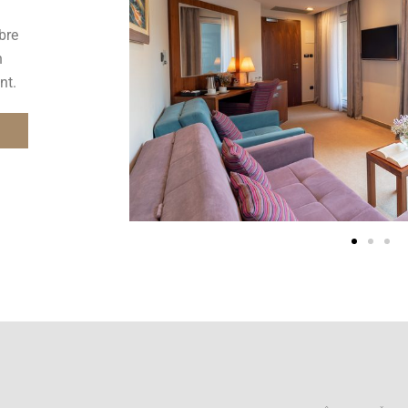
bre
n
nt.