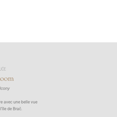
UĆE
Room
lcony
e avec une belle vue
l’île de Brač.