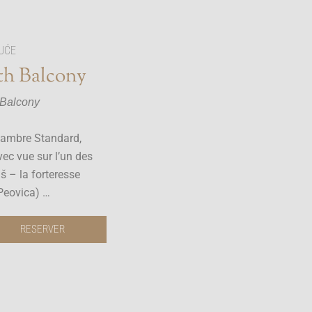
UĆE
th Balcony
 Balcony
hambre Standard,
vec vue sur l’un des
š – la forteresse
(Peovica) …
RESERVER