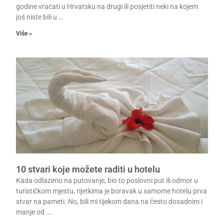
godine vraćati u Hrvatsku na drugi ili posjetiti neki na kojem
još niste bili u …
Više »
10 stvari koje možete raditi u hotelu
Kada odlazimo na putovanje, bio to poslovni put ili odmor u
turističkom mjestu, rijetkima je boravak u samome hotelu prva
stvar na pameti. No, bili mi tijekom dana na često dosadnim i
manje od ….