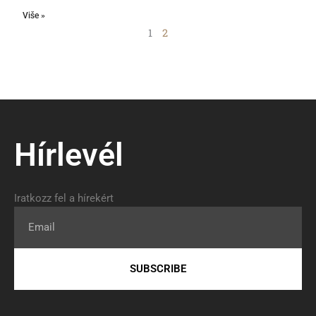
Više »
1
2
Hírlevél
Iratkozz fel a hírekért
Email
SUBSCRIBE