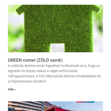
GREEN corner (ZÖLD sarok)
A szálloda építése során figyelmet fordítottunk arra, hogy az
egyetlen és helyes válasz a véges erőforrások
túlfogyasztására, a CO2-kibocsátás drámai növekedésére és
a folyamatosan növekvő
Više »