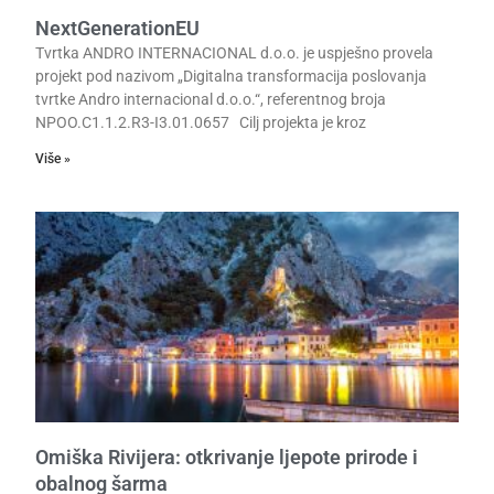
NextGenerationEU
Tvrtka ANDRO INTERNACIONAL d.o.o. je uspješno provela
projekt pod nazivom „Digitalna transformacija poslovanja
tvrtke Andro internacional d.o.o.“, referentnog broja
NPOO.C1.1.2.R3-I3.01.0657 Cilj projekta je kroz
Više »
Omiška Rivijera: otkrivanje ljepote prirode i
obalnog šarma