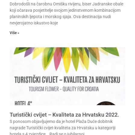
Dobrodošli na čarobnu Omišku rivijeru, biser Jadranske obale
koji očarava posjetitelje svojom jedinstvenom kombinacijom
planinskih ljepota i morskog sjaja. Ova destinacija nudi
nevjerojatno iskustvo koje
Više »
Turistički cvijet – Kvaliteta za Hrvatsku 2022.
S ponosom objavljujemo da je hotel Plaža Duće dobitnik
nagrade Turistički cvijet-kvaliteta za Hrvatsku u kategoriji
hotela s 4 zvjezdice. Radi se o jubilarnoj