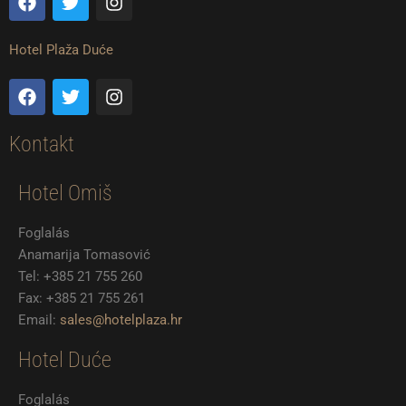
a
w
n
c
i
s
e
t
t
Hotel Plaža Duće
b
t
a
o
e
g
F
T
I
o
r
r
a
w
n
k
a
c
i
s
m
e
t
t
Kontakt
b
t
a
o
e
g
Hotel Omiš
o
r
r
k
a
m
Foglalás
Anamarija Tomasović
Tel: +385 21 755 260
Fax: +385 21 755 261
Email:
sales@hotelplaza.hr
Hotel Duće
Foglalás