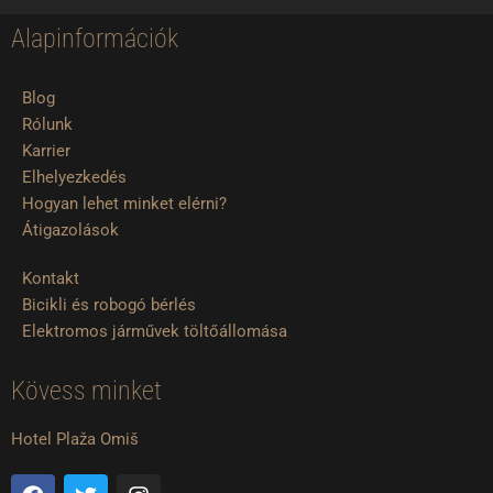
Alapinformációk
Blog
Rólunk
Karrier
Elhelyezkedés
Hogyan lehet minket elérni?
Átigazolások
Kontakt
Bicikli és robogó bérlés
Elektromos járművek töltőállomása
Kövess minket
Hotel Plaža Omiš
F
T
I