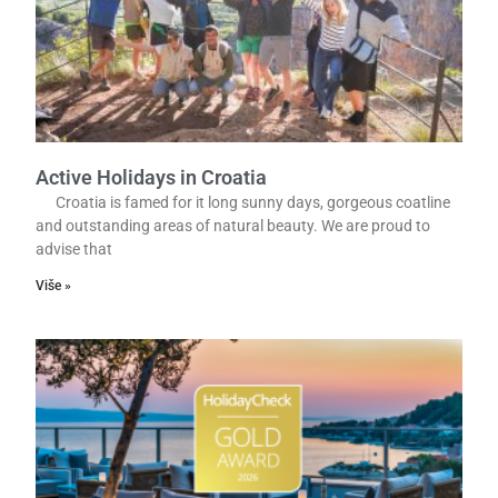
a
a
l
l
Active Holidays in Croatia
Croatia is famed for it long sunny days, gorgeous coatline
and outstanding areas of natural beauty. We are proud to
advise that
Više »