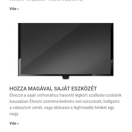
Više »
HOZZA MAGÁVAL SAJÁT ESZKÖZÉT
Élvezze a saját otthonához hasonló légkört szállodai szobánk
luxusában Élvezni szeretné kedvenc esti sorozatait, hallgatni
a választott zenét, vagy elolvasni a legfrissebb híreket egy
nagy
Više »