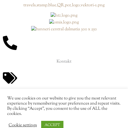
Kontakt
Ponude
We use cookies on our website to give you the most relevant
experience by remembering your preferences and repeat visits.
By clicking “Accept”, you consent to the use of ALL the
cookies.
Cookie settings
ACCEPT