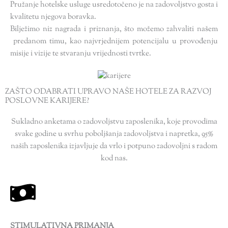
Pružanje hotelske usluge usredotočeno je na zadovoljstvo gosta i
kvalitetu njegova boravka.
Bilježimo niz nagrada i priznanja, što možemo zahvaliti našem
predanom timu, kao najvrjednijem potencijalu u provođenju
misije i vizije te stvaranju vrijednosti tvrtke.
ZAŠTO ODABRATI UPRAVO NAŠE HOTELE ZA RAZVOJ
POSLOVNE KARIJERE?
Sukladno anketama o zadovoljstvu zaposlenika, koje provodima
svake godine u svrhu poboljšanja zadovoljstva i napretka, 95%
naših zaposlenika izjavljuje da vrlo i potpuno zadovoljni s radom
kod nas.
STIMULATIVNA PRIMANJA