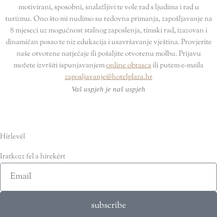
motivirani, sposobni, snalažljivi te vole rad s ljudima i rad u
turizmu. Ono što mi nudimo su redovna primanja, zapošljavanje na
8 mjeseci uz mogućnost stalnog zaposlenja, timski rad, izazovan i
dinamičan posao te niz edukacija i usavršavanje vještina. Provjerite
naše otvorene natječaje ili pošaljite otvorenu molbu. Prijavu
možete izvršiti ispunjavanjem
online obrasca
ili putem e-maila
zaposljavanje@hotelplaza.hr
Vaš uspjeh je naš uspjeh
Hírlevél
Iratkozz fel a hírekért
Email
subscribe