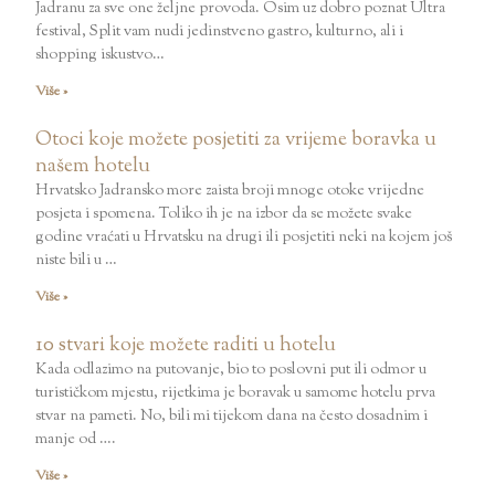
Jadranu za sve one željne provoda. Osim uz dobro poznat Ultra
festival, Split vam nudi jedinstveno gastro, kulturno, ali i
shopping iskustvo…
Više »
Otoci koje možete posjetiti za vrijeme boravka u
našem hotelu
Hrvatsko Jadransko more zaista broji mnoge otoke vrijedne
posjeta i spomena. Toliko ih je na izbor da se možete svake
godine vraćati u Hrvatsku na drugi ili posjetiti neki na kojem još
niste bili u …
Više »
10 stvari koje možete raditi u hotelu
Kada odlazimo na putovanje, bio to poslovni put ili odmor u
turističkom mjestu, rijetkima je boravak u samome hotelu prva
stvar na pameti. No, bili mi tijekom dana na često dosadnim i
manje od ….
Više »