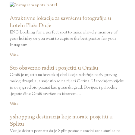
Atraktivne lokacije za savršenu fotografiju u
hotelu Plaža Duće
ENG Looking for a perfect spot to make a lovely memory of
your holiday or you want to capture the best photos for your
Instagram
Više »
Što obavezno raditi i posjetiti u Omišu
Omiš je mjesto na hrvatskoj obali koje zaslužuje naziv pravog
malog dragulja, a smjestio se na rijeci Cetina. U srednjem vijeku
je ovaj grad bio poznat kao gusarski grad. Povijest i prirodne
ljepote čine Omiš savršenim izborom …
Više »
5 shopping destinacija koje morate posjetiti u
Splitu
Već je dobro poznato da je Split postao nezaobilazna stanica na