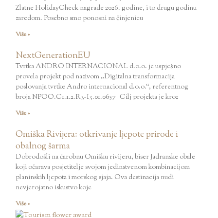
Zlatne HolidayCheck nagrade 2026. godine, i to drugu godinu
zaredom. Posebno smo ponosni na činjenicu
Više »
NextGenerationEU
Tvrtka ANDRO INTERNACIONAL d.o.o. je uspješno
provela projekt pod nazivom „Digitalna transformacija
poslovanja tvrtke Andro internacional d.o.o.“, referentnog
broja NPOO.C1.1.2.R3-I3.01.0657 Cilj projekta je kroz
Više »
Omiška Rivijera: otkrivanje ljepote prirode i
obalnog šarma
Dobrodošli na čarobnu Omišku rivijeru, biser Jadranske obale
koji očarava posjetitelje svojom jedinstvenom kombinacijom
planinskih ljepota i morskog sjaja. Ova destinacija nudi
nevjerojatno iskustvo koje
Više »