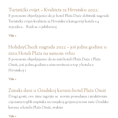
Turistički cvijet – Kvaliteta za Hrvatsku 2022.
S ponosom objavljujemo da je hotel Plaža Duće dobitnik nagrade
Turistički cvijet-kvaliteta za Hrvatsku u kategoriji hotela s 4
zvjezdice. Radi se o jubilarnoj
Više »
HolidayCheck nagrada 2022 – još jedne godine u
nizu Hoteli Plaža na samom vrhu
S ponosom objavljujemo da su naši hoteli Plaža Duće i Plaža
Omiš, još jednu godinu u nizu uvršteni u top 7 hotela u
Hrvatskoj i
Više »
Zimski dani u Gradskoj kavani-hotel Plaža Omiš
Dragi gosti, ove zime zagrijte se novim ponudama i atraktivnim
cijenama toplih napitaka na vanjskoj grijanoj terasi naše Gradske
kavane u hotelu Plaža Omiš, svakim
Više »