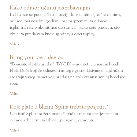
Kako odmor učiniti još zabavnijim
Koliko ste se puta našli u situaciji da se danima (ma što danima,
mjesecima) veselite godišnjem i pripremate za odmoru i
isplanirali ste svaku sitnicu do sitnica – kako ćete putovati, što
obući za put da vam bude ugodno, a opet toplo,…
Više »
Bring your own device
“Ponesite vlastiti uređaj” (BYOD) – novitet je u našem hotelu
Plaža Duće koji će oduševiti mnoge goste. Uživate u najdražem
sadržaju vašeg pametnog uređaja na 50″ekranu u svojoj hotelskoj
sobi.
Više »
Koje plaže u blizini Splita trebate posjetiti?
U blizini Splita možete pronaći plaže s raznim namjenama: za
odmor s djecom, za zabavu, pješčane, kamenite.
Više »