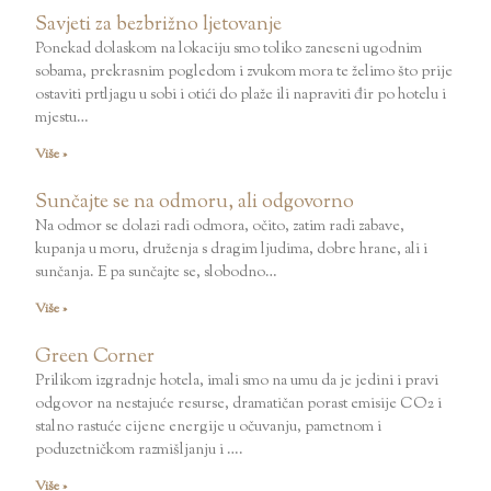
Savjeti za bezbrižno ljetovanje
Ponekad dolaskom na lokaciju smo toliko zaneseni ugodnim
sobama, prekrasnim pogledom i zvukom mora te želimo što prije
ostaviti prtljagu u sobi i otići do plaže ili napraviti đir po hotelu i
mjestu…
Više »
Sunčajte se na odmoru, ali odgovorno
Na odmor se dolazi radi odmora, očito, zatim radi zabave,
kupanja u moru, druženja s dragim ljudima, dobre hrane, ali i
sunčanja. E pa sunčajte se, slobodno…
Više »
Green Corner
Prilikom izgradnje hotela, imali smo na umu da je jedini i pravi
odgovor na nestajuće resurse, dramatičan porast emisije CO2 i
stalno rastuće cijene energije u očuvanju, pametnom i
poduzetničkom razmišljanju i ….
Više »