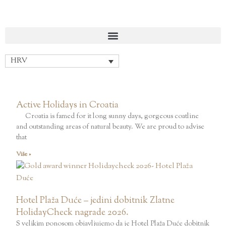
Skip
to
content
HRV
P
P
Active Holidays in Croatia
a
a
Croatia is famed for it long sunny days, gorgeous coatline
g
g
and outstanding areas of natural beauty. We are proud to advise
e
e
that
Više »
Hotel Plaža Duće – jedini dobitnik Zlatne
HolidayCheck nagrade 2026.
S velikim ponosom objavljujemo da je Hotel Plaža Duće dobitnik