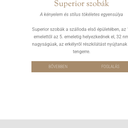
Superior szobák
A kényelem és stílus tökéletes egyensúlya
Superior szobák a szálloda első épületében, az 
emelettől az 5. emeletig helyezkednek el, 32 n
nagyságúak, az erkélyről részkilátást nyújtanak
tengerre.
BŐVEBBEN
FOGLALÁS