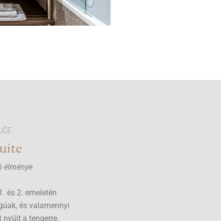
UĆE
uite
ó élménye
1. és 2. emeletén
gúak, és valamennyi
t nyújt a tengerre.