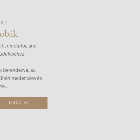
UĆE
zobák
nak mindattól, ami
 üdüléséhez
k berendezve, az
kültéri medencére és
rre…
FOGLALÁS