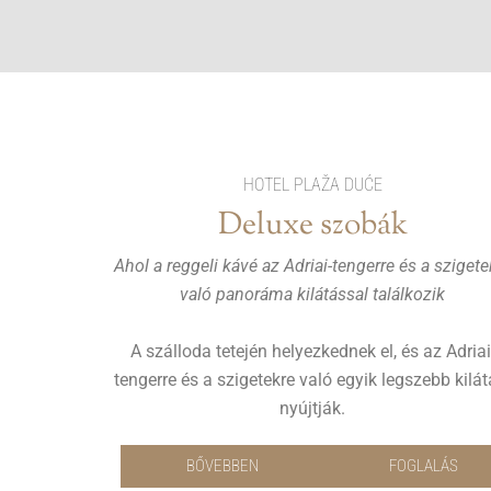
HOTEL PLAŽA DUĆE
Deluxe szobák
Ahol a reggeli kávé az Adriai-tengerre és a szigete
való panoráma kilátással találkozik
A szálloda tetején helyezkednek el, és az Adriai
tengerre és a szigetekre való egyik legszebb kilát
nyújtják.
BŐVEBBEN
FOGLALÁS