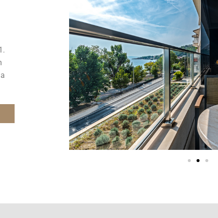
1.
m
 a