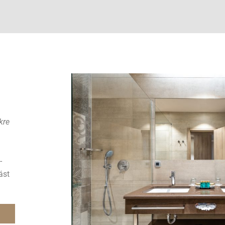
kre
-
ást