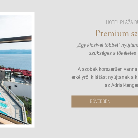
HOTEL PLAŽA D
Premium s
„Egy kicsivel többet” nyújta
szükséges a tökéletes
A szobák korszerűen vanna
erkélyről kilátást nyújtanak a 
az Adriai-tenge
BŐVEBBEN