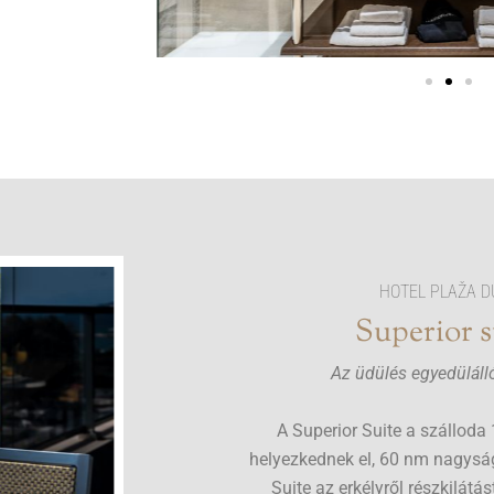
HOTEL PLAŽA D
Superior s
Az üdülés egyedüláll
A Superior Suite a szálloda 
helyezkednek el, 60 nm nagysá
Suite az erkélyről részkilátás