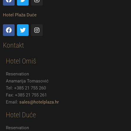
a
w
n
c
i
s
e
t
t
Hotel Plaža Duće
b
t
a
o
e
g
F
T
I
o
r
r
a
w
n
k
a
c
i
s
m
e
t
t
Kontakt
b
t
a
o
e
g
Hotel Omiš
o
r
r
k
a
m
Reservation
Anamarija Tomasović
Tel: +385 21 755 260
Fax: +385 21 755 261
Email:
sales@hotelplaza.hr
Hotel Duće
Reservation