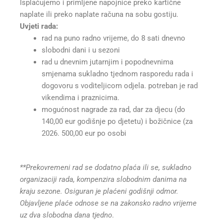
Isplaćujemo i primljene napojnice preko kartične
naplate ili preko naplate računa na sobu gostiju.
Uvjeti rada:
rad na puno radno vrijeme, do 8 sati dnevno
slobodni dani i u sezoni
rad u dnevnim jutarnjim i popodnevnima
smjenama sukladno tjednom rasporedu rada i
dogovoru s voditeljicom odjela. potreban je rad
vikendima i praznicima.
mogućnost nagrade za rad, dar za djecu (do
140,00 eur godišnje po djetetu) i božičnice (za
2026. 500,00 eur po osobi
**Prekovremeni rad se dodatno plaća ili se, sukladno
organizaciji rada, kompenzira slobodnim danima na
kraju sezone. Osiguran je plaćeni godišnji odmor.
Objavljene plaće odnose se na zakonsko radno vrijeme
uz dva slobodna dana tjedno
.