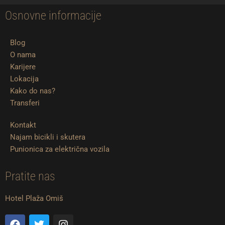
Osnovne informacije
Blog
O nama
Karijere
Lokacija
Kako do nas?
Transferi
Kontakt
Najam bicikli i skutera
Punionica za električna vozila
Pratite nas
Hotel Plaža Omiš
F
T
I