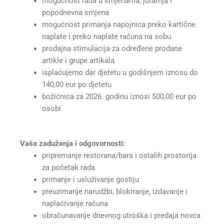
mogućnost rada u smjenama, jutarnja i
popodnevna smjena
mogućnost primanja napojnica preko kartične
naplate i preko naplate računa na sobu
prodajna stimulacija za određene prodane
artikle i grupe artikala
isplaćujemo dar djetetu u godišnjem iznosu do
140,00 eur po djetetu
božićnica za 2026. godinu iznosi 500,00 eur po
osobi
Vaša zaduženja i odgovornosti:
pripremanje restorana/bara i ostalih prostorija
za početak rada
primanje i usluživanje gostiju
preuzimanje narudžbi, blokiranje, izdavanje i
naplaćivanje računa
obračunavanje dnevnog utroška i predaja novca