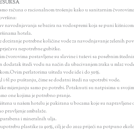
RESURSA
i smo računa o racionalnom trošenju kako u sanitarnim čvorovi
ovršina:
av navodnjavanja se bazira na vodospremi koja se puni kišnicom 
ršinama hotela.
oziranje potrebne količine vode za navodnjavanje zelenih površ
prječava nepotrebne gubitke.
im čvorovima postavljene su slavine i tuševi sa posebnim štedni
an dodatak štedi vodu na način da ubacivanjem zraka u mlaz vode 
akom.
Ovim perlatorima ušteda vode ide i do 50%
.
3l i 6l
po puštanju
, čime se dodatni štedi na upotrebi vode.
ike mijenjanju samo po potrebi. Potaknuti su natpisima u svoji
samo one kojima
je
potrebno pranje.
štena u našem hotelu je pakirana u bocama koje su napravljene o
o pravljenje ambalaže.
parabena i mineralnih ulja.
upotrebu plastike za 90%, cilj je do 2022 prijeći na potpuno ekol