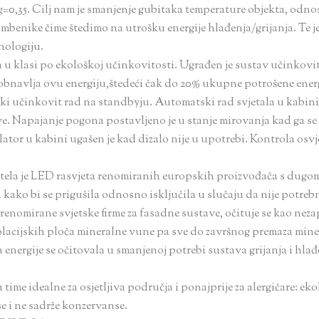
 g=0,35. Cilj nam je smanjenje gubitaka temperature objekta, od
imbenike čime štedimo na utrošku energije hlađenja/grijanja. Te je 
nologiju.
la u klasi po ekološkoj učinkovitosti. Ugrađen je sustav učinkov
n obnavlja ovu energiju,štedeći čak do 20% ukupne potrošene ener
ski učinkovit rad na standbyju. Automatski rad svjetala u kabini g
 Napajanje pogona postavljeno je u stanje mirovanja kad ga se ne
tilator u kabini ugašen je kad dizalo nije u upotrebi. Kontrola o
hotela je LED rasvjeta renomiranih europskih proizvođača s dug
ako bi se prigušila odnosno isključila u slučaju da nije potreb
renomirane svjetske firme za fasadne sustave, očituje se kao neza
 izolacijskih ploča mineralne vune pa sve do završnog premaza min
energije se očitovala u smanjenoj potrebi sustava grijanja i hlađ
 time idealne za osjetljiva područja i ponajprije za alergičare: eko
se i ne sadrže konzervanse.