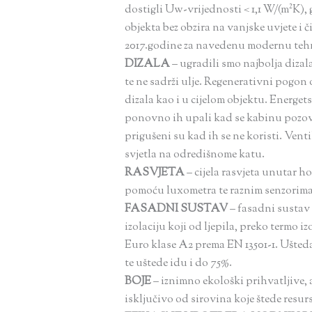
dostigli Uw-vrijednosti < 1,1 W/(m²K),
objekta bez obzira na vanjske uvjete i č
2017.godine za navedenu modernu teh
DIZALA
– ugradili smo najbolja diza
te ne sadrži ulje. Regenerativni pogo
dizala kao i u cijelom objektu. Energet
ponovno ih upali kad se kabinu pozove.
prigušeni su kad ih se ne koristi. Ven
svjetla na odredišnome katu.
RASVJETA
– cijela rasvjeta unutar 
pomoću luxometra te raznim senzorima k
FASADNI SUSTAV
–
fasadni sustav 
izolaciju koji od ljepila, preko termo
Euro klase A2 prema EN 13501-1. Ušteda 
te uštede idu i do 75%.
BOJE
–
iznimno ekološki prihvatljive, a
isključivo od sirovina koje štede resur