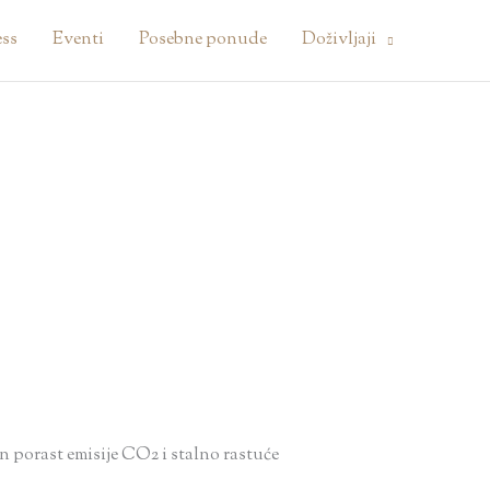
ess
Eventi
Posebne ponude
Doživljaji
n porast emisije CO2 i stalno rastuće