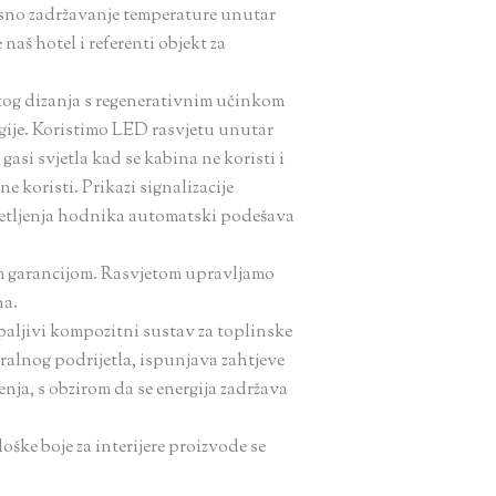
nosno zadržavanje temperature unutar
naš hotel i referenti objekt za
itog dizanja s regenerativnim učinkom
gije. Koristimo LED rasvjetu unutar
asi svjetla kad se kabina ne koristi i
 koristi. Prikazi signalizacije
svjetljenja hodnika automatski podešava
om garancijom. Rasvjetom upravljamo
na.
paljivi kompozitni sustav za toplinske
eralnog podrijetla, ispunjava zahtjeve
enja, s obzirom da se energija zadržava
loške boje za interijere proizvode se