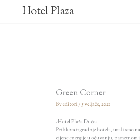
Skip
Hotel Plaza
to
content
Green Corner
By
editori
/
5 veljače, 2021
-Hotel Plaža Duće-
Prilikom izgradnje hotela, imali smo na
cijene energije u
očuvanju, pametnom i 