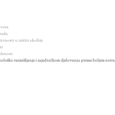
zvora
pad
a
ivnosti u zaštiti okoliša
ri
edanost.
ološko razmišljanje i zajedničkom djelovanju prema boljem sutra