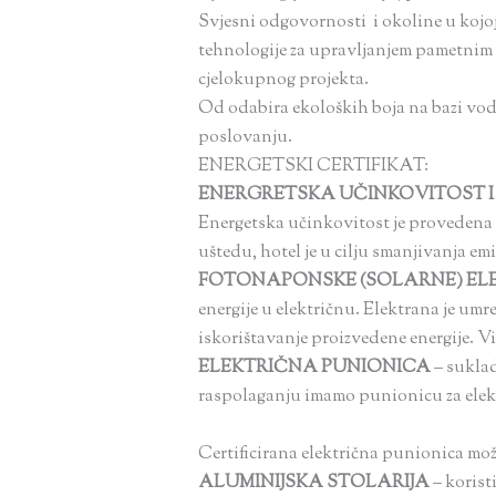
Svjesni odgovornosti i okoline u kojoj
tehnologije za upravljanjem pametnim 
cjelokupnog projekta.
Od odabira ekoloških boja na bazi vod
poslovanju.
ENERGETSKI CERTIFIKAT:
ENERGRETSKA UČINKOVITOST I Č
Energetska učinkovitost je provedena kr
uštedu, hotel je u cilju smanjivanja emis
FOTONAPONSKE (SOLARNE) EL
energije u električnu. Elektrana je um
iskorištavanje proizvedene energije. Viš
ELEKTRIČNA
PUNIONICA
–
suklad
raspolaganju imamo punionicu za elek
Certificirana električna punionica mo
ALUMINIJSKA STOLARIJA
– korist