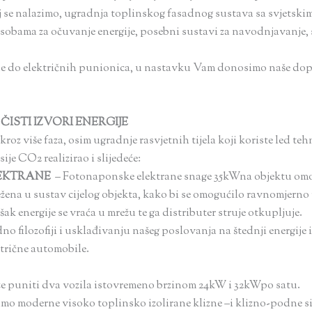
 se nalazimo, ugradnja toplinskog fasadnog sustava sa svjetskim
sobama za očuvanje energije, posebni sustavi za navodnjavanje, 
e do električnih punionica, u nastavku Vam donosimo naše dopr
ISTI IZVORI ENERGIJE
oz više faza, osim ugradnje rasvjetnih tijela koji koriste led te
ije CO2 realizirao i slijedeće:
EKTRANE
–
Fotonaponske elektrane snage 35kWna objektu om
režena u sustav cijelog objekta, kako bi se omogućilo ravnomjern
ak energije se vraća u mrežu te ga distributer struje otkupljuje.
no filozofiji i usklađivanju našeg poslovanja na štednji energije 
trične automobile.
že puniti dva vozila istovremeno brzinom 24kW i 32kWpo satu.
imo moderne visoko toplinsko izolirane klizne –i klizno-podne si