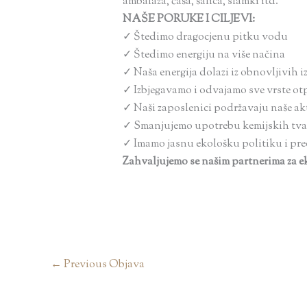
ambalaža, čaša, šalica, slamki itd.
NAŠE PORUKE
I CILJEVI:
✓
Štedimo dragocjenu pitku vodu
✓
Štedimo energiju na više načina
✓
Naša energija dolazi iz obnovljivih i
✓
Izbjegavamo i odvajamo
sve vrste
ot
✓
Naši zaposlenici podržavaju naše akt
✓
Smanjujemo upotrebu kemijskih tva
✓
Imamo jasnu ekološku politiku i pr
Zahvaljujemo se našim partnerima za ek
←
Previous Objava