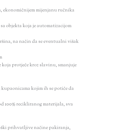
ma, ekonomičnijem mijenjanu ručnika
sa objekta koja je automatizacijom
ina, na način da se eventualni višak
m
koja protječe kroz slavinu, smanjuje
m kupaonicama kojim ih se potiče da
d 100% recikliranog materijala, sva
oški prihvatljive načine pakiranja,