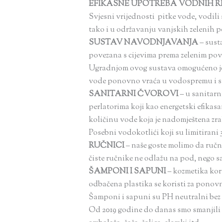
EFIKASNE UPOTREBA VODNIH 
Svjesni vrijednosti pitke vode, vodil
tako i u održavanju vanjskih zelenih p
SUSTAV NAVODNJAVANJA
–
sust
povezana s cijevima prema zelenim pov
Ugradnjom ovog sustava omogućeno je d
vode ponovno vraća u vodospremu i s
SANITARNI ČVOROVI
–
u sanitarn
perlatorima koji
kao energetski efikas
količinu vode koja je nadomještena zr
Posebni vodokotli
ći
koji su limitirani
RUČNICI
– naše goste molimo da ručn
čiste ručnike ne odlažu na pod, nego 
ŠAMPONI I SAPUNI
–
kozmetika kori
odbačena plastika se koristi za ponovn
Šamponi i sapuni su PH neutralni bez 
Od 20
19
godine
do danas smo smanjili