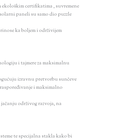
 ekološkim certifikatima , suvremene
solarni paneli su samo dio puzzle
inose ka boljem i održivijem
hnologiju i tajmere za maksimalnu
ogućuju izravnu pretvorbu sunčeve
o raspoređivanje i maksimalno
i jačanju održivog razvoja, na
steme te specijalna stakla kako bi